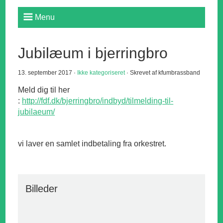
Menu
Jubilæum i bjerringbro
13. september 2017 ·
Ikke kategoriseret
· Skrevet af kfumbrassband
Meld dig til her
:
http://fdf.dk/bjerringbro/indbyd/tilmelding-til-
jubilaeum/
vi laver en samlet indbetaling fra orkestret.
Billeder